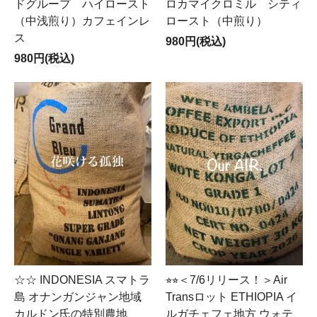
ドグループ ハイロースト
ロカマイクロミル シティ
（中浅煎り）カフェインレ
ロースト（中煎り）
ス
980円(税込)
980円(税込)
☆☆ INDONESIA スマトラ
⭐︎⭐︎＜7/6リリース！＞Air
島 オナンガンジャン地域
Transロット ETHIOPIA イ
カルドン氏の特別農地
ルガチェフェ地方 ウォテ