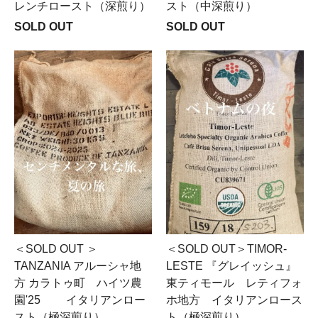
レンチロースト（深煎り）
スト（中深煎り）
SOLD OUT
SOLD OUT
＜SOLD OUT ＞
＜SOLD OUT＞TIMOR-
TANZANIA アルーシャ地
LESTE 『グレイッシュ』
方 カラトゥ町 ハイツ農
東ティモール レティフォ
園'25 イタリアンロー
ホ地方 イタリアンロース
スト（極深煎り）
ト（極深煎り）