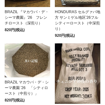
BRAZIL 『マカウバ・デ・
HONDURAS セルグァパ地
シーマ農園』'26 フレン
方 サンミゲル地区'26フル
チロースト（深煎り）
シティーロースト（中深煎
り）
820円(税込)
920円(税込)
BRAZIL マカウバ・デ・シ
ーマ農園 '26 「シティロ
ースト（中煎り）」
820円(税込)